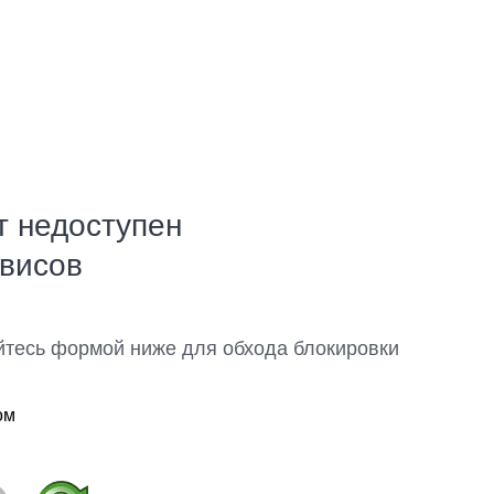
т недоступен
рвисов
йтесь формой ниже для обхода блокировки
ом