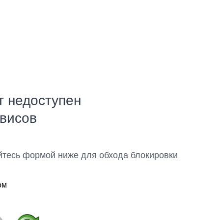
т недоступен
рвисов
йтесь формой ниже для обхода блокировки
ом