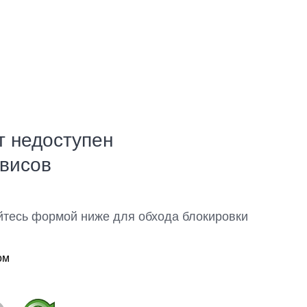
т недоступен
рвисов
йтесь формой ниже для обхода блокировки
ом