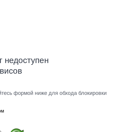
т недоступен
рвисов
йтесь формой ниже для обхода блокировки
ом