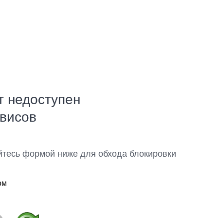
т недоступен
рвисов
йтесь формой ниже для обхода блокировки
ом