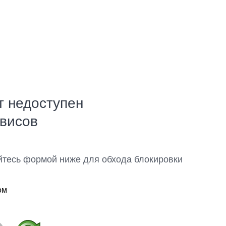
т недоступен
рвисов
йтесь формой ниже для обхода блокировки
ом