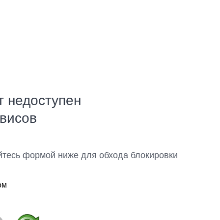
т недоступен
рвисов
йтесь формой ниже для обхода блокировки
ом