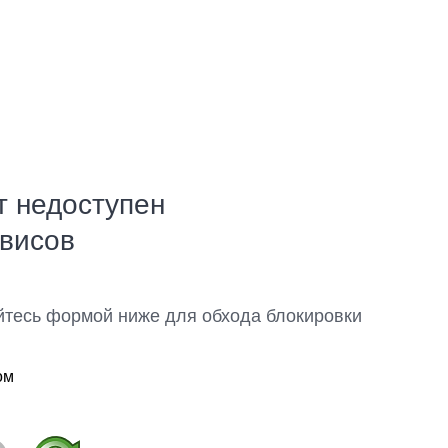
т недоступен
рвисов
йтесь формой ниже для обхода блокировки
ом