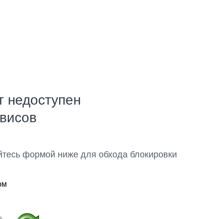
т недоступен
рвисов
йтесь формой ниже для обхода блокировки
ом