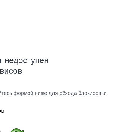
т недоступен
рвисов
йтесь формой ниже для обхода блокировки
ом