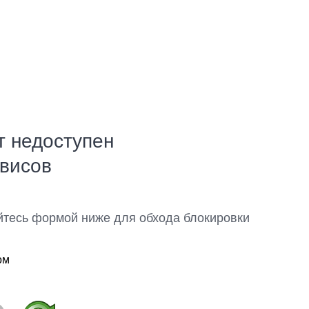
т недоступен
рвисов
йтесь формой ниже для обхода блокировки
ом