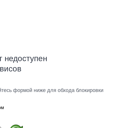
т недоступен
рвисов
йтесь формой ниже для обхода блокировки
ом