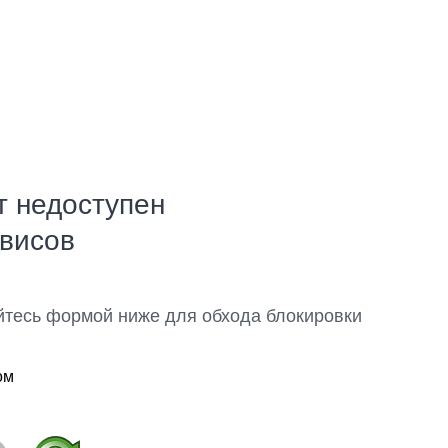
т недоступен
рвисов
йтесь формой ниже для обхода блокировки
ом