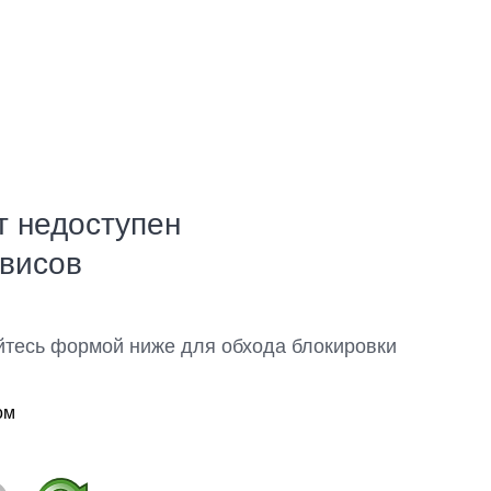
т недоступен
рвисов
йтесь формой ниже для обхода блокировки
ом