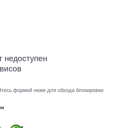
т недоступен
рвисов
йтесь формой ниже для обхода блокировки
ом