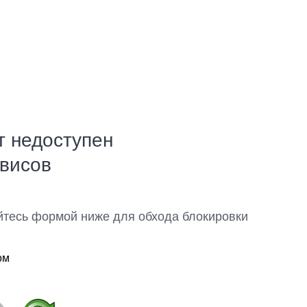
т недоступен
рвисов
йтесь формой ниже для обхода блокировки
ом