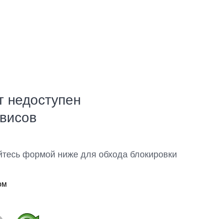
т недоступен
рвисов
йтесь формой ниже для обхода блокировки
ом