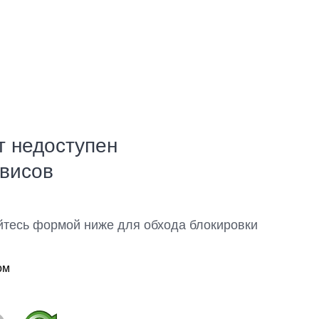
т недоступен
рвисов
йтесь формой ниже для обхода блокировки
ом