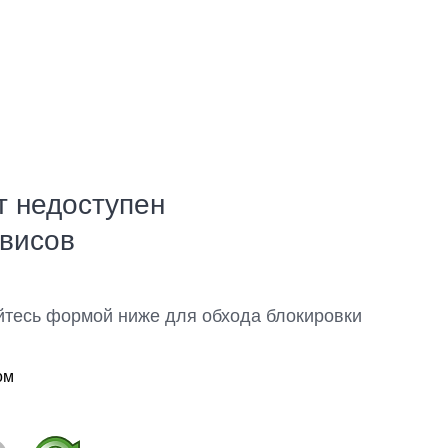
т недоступен
рвисов
йтесь формой ниже для обхода блокировки
ом