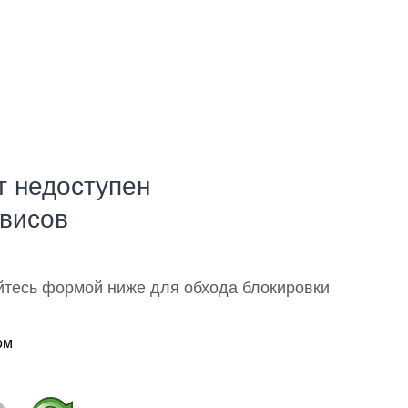
т недоступен
рвисов
йтесь формой ниже для обхода блокировки
ом