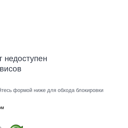
т недоступен
рвисов
йтесь формой ниже для обхода блокировки
ом