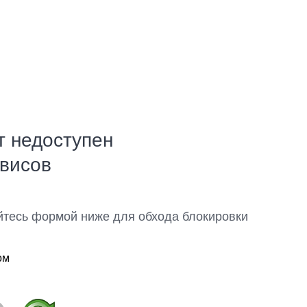
т недоступен
рвисов
йтесь формой ниже для обхода блокировки
ом