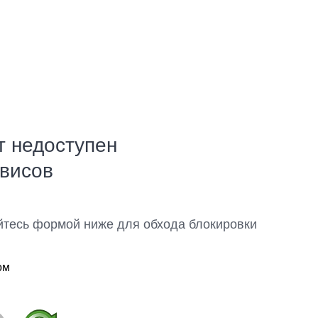
т недоступен
рвисов
йтесь формой ниже для обхода блокировки
ом