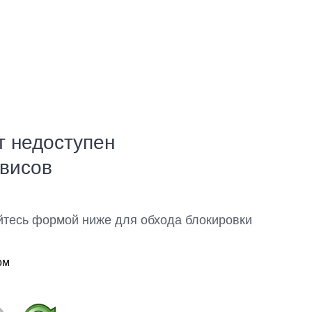
т недоступен
рвисов
йтесь формой ниже для обхода блокировки
ом