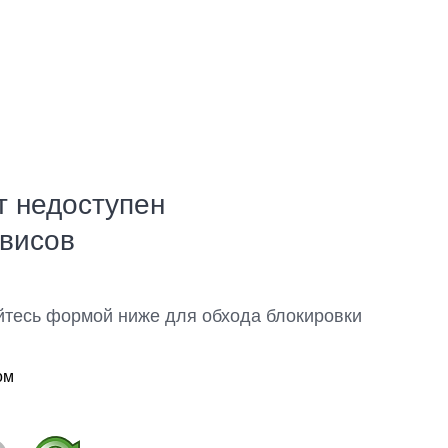
т недоступен
рвисов
йтесь формой ниже для обхода блокировки
ом