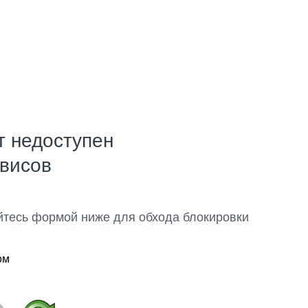
т недоступен
рвисов
йтесь формой ниже для обхода блокировки
ом