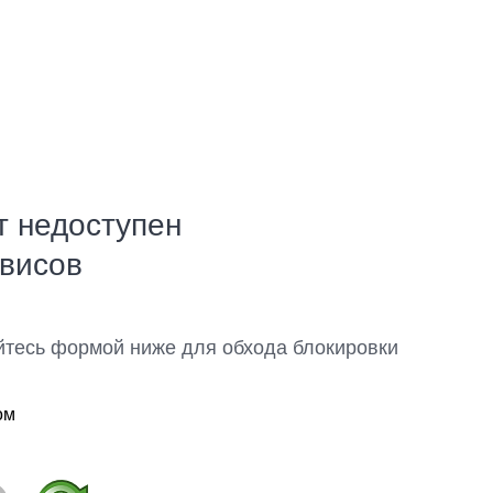
т недоступен
рвисов
йтесь формой ниже для обхода блокировки
ом