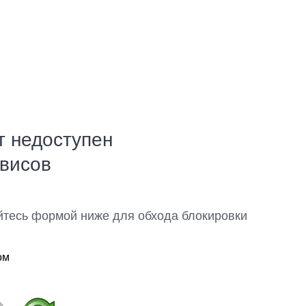
т недоступен
рвисов
йтесь формой ниже для обхода блокировки
ом