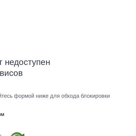
т недоступен
рвисов
йтесь формой ниже для обхода блокировки
ом