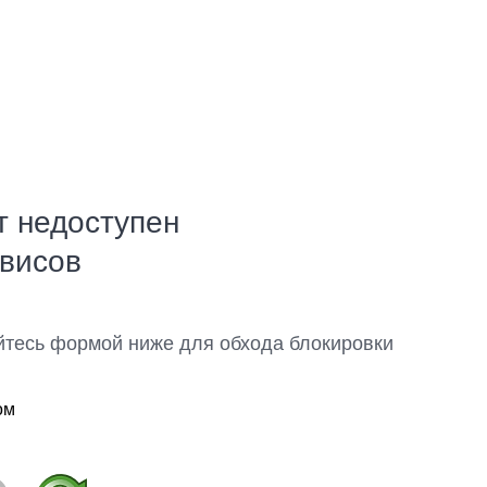
т недоступен
рвисов
йтесь формой ниже для обхода блокировки
ом