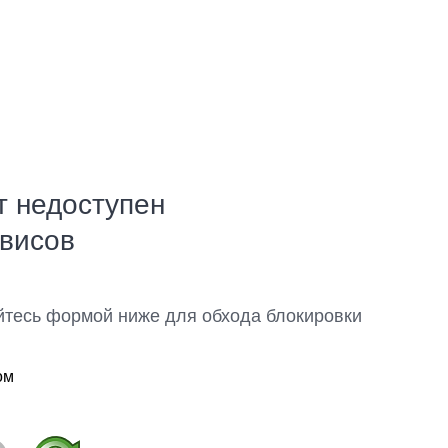
т недоступен
рвисов
йтесь формой ниже для обхода блокировки
ом