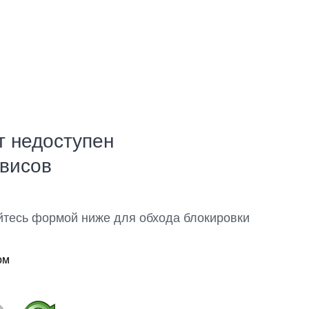
т недоступен
рвисов
йтесь формой ниже для обхода блокировки
ом