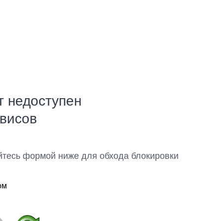
т недоступен
рвисов
йтесь формой ниже для обхода блокировки
ом