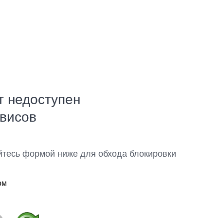
т недоступен
рвисов
йтесь формой ниже для обхода блокировки
ом