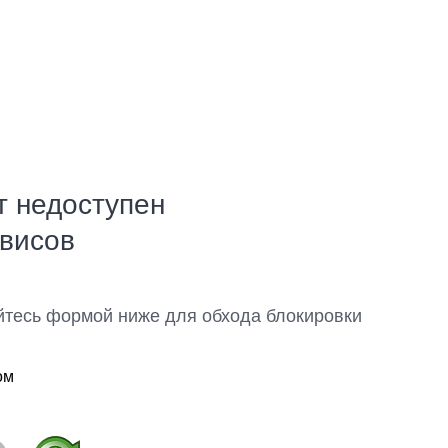
т недоступен
рвисов
йтесь формой ниже для обхода блокировки
ом