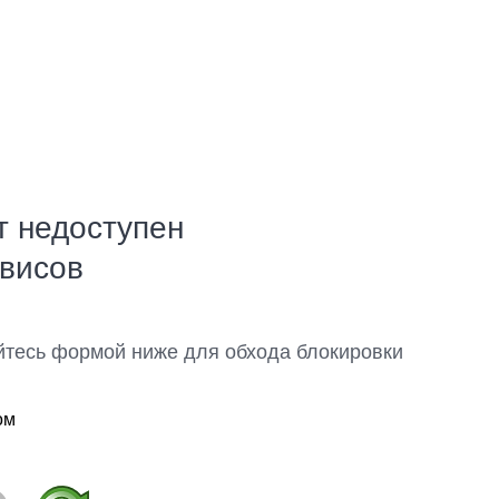
т недоступен
рвисов
йтесь формой ниже для обхода блокировки
ом