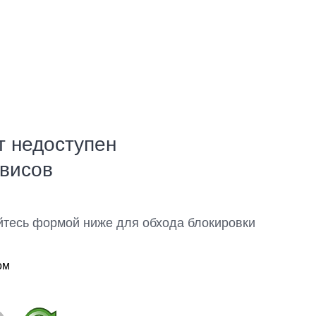
т недоступен
рвисов
йтесь формой ниже для обхода блокировки
ом