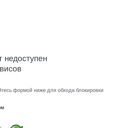
т недоступен
рвисов
йтесь формой ниже для обхода блокировки
ом