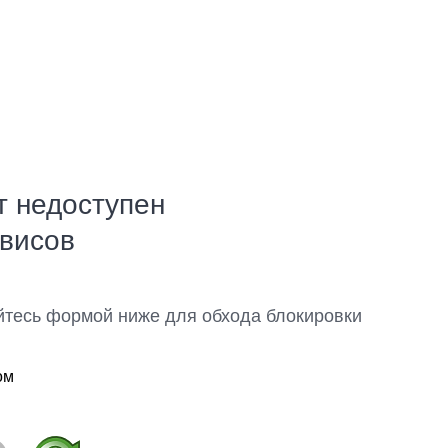
т недоступен
рвисов
йтесь формой ниже для обхода блокировки
ом