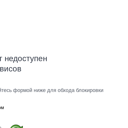
т недоступен
рвисов
йтесь формой ниже для обхода блокировки
ом