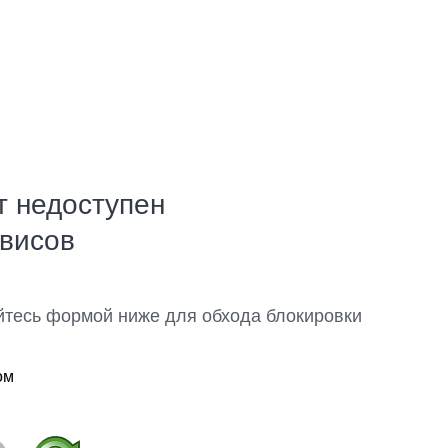
т недоступен
рвисов
йтесь формой ниже для обхода блокировки
ом