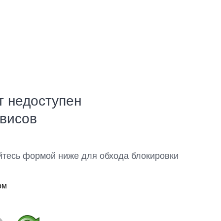
т недоступен
рвисов
йтесь формой ниже для обхода блокировки
ом