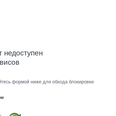
т недоступен
рвисов
йтесь формой ниже для обхода блокировки
ом