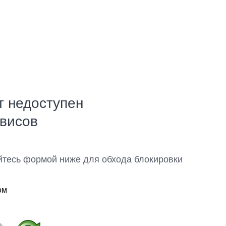
т недоступен
рвисов
йтесь формой ниже для обхода блокировки
ом