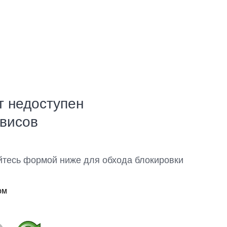
т недоступен
рвисов
йтесь формой ниже для обхода блокировки
ом