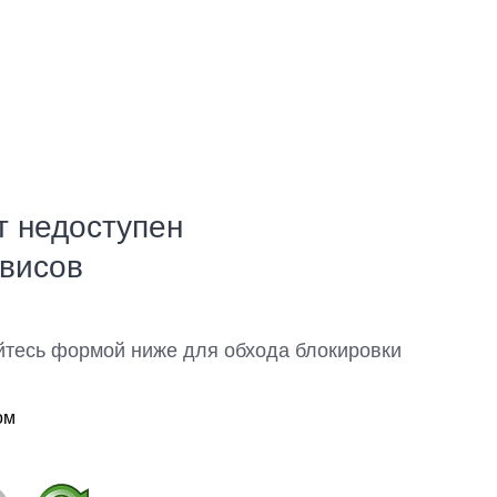
т недоступен
рвисов
йтесь формой ниже для обхода блокировки
ом