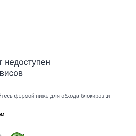
т недоступен
рвисов
йтесь формой ниже для обхода блокировки
ом