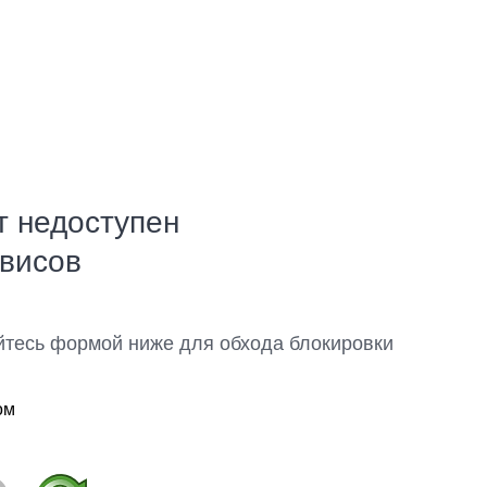
т недоступен
рвисов
йтесь формой ниже для обхода блокировки
ом